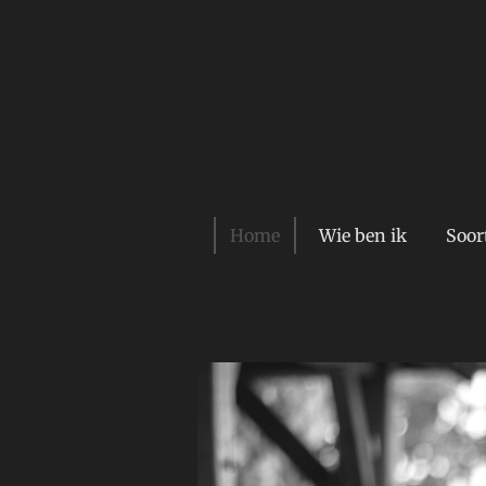
Ga
direct
naar
de
hoofdinhoud
Home
Wie ben ik
Soor